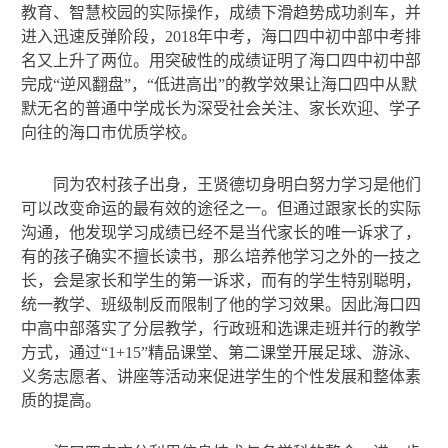
教育、智慧校园的实际操作，成绩下滑趋势成功刹车，并
进入迅速反弹阶段，2018年中考，海口四中初中部中考排
名又上升了两位。用突破性的成绩证明了海口四中初中部
完成“逆风翻盘”，“低进高出”的教学效果让海口四中从默
默无名的普通中学成长为深受社会关注、家长欢迎、学子
向往的海口市优质学校。
同为农村孩子出身，王贤德切身明白努力学习是他们
可以改变命运的最有效的途径之一。但通过跟家长的实际
沟通，他发现学习成绩已经不是当代家长的唯一诉求了，
有的孩子确实不擅长读书，那么培养他学习之外的一技之
长，会是家长和学生的第一诉求，而有的学生特别聪明，
统一教学、班级制反而限制了他的学习效果。因此海口四
中高中部落实了分层教学，行政班和选课走班并行的教学
方式，通过“1+15”精品课堂、第二课堂开展足球、游泳、
义务志愿者、讲座等活动来促进学生的个性发展和整体素
质的提高。