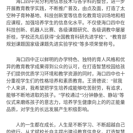
海口四中充分利用信息技术与各学科的整合，进一步
开展教育教学实践，不断推广普及，由点及面，打造了太
空种子育种基地、科技创新室等信息化教育培训场地和相
应课程，加强培养学生的信息化水平。不仅使海口四中在
科技创新、机器人比赛、各级课题研究、各级调教中屡屡
折桂，学校还先后获得“全国教育科研先进学校”、“教育部
规划课题国家级课题先进实验学校”等多项荣誉称号。
海口四中正以鲜明的办学特色、独特的育人风格和优
异的教育教学成果得到公众的认可，在打造智慧校园给孩
子们提供优质学习环境和教学资源的同时，海口四中也十
分重视学生们的性格培养和素质教育。王贤德说：“就我
个人来讲，我希望把学生培养成能够吃苦耐劳，有追求，
能够不断地进取的孩子。”学校通过“5分钟静坐、静站”等
仪式来磨练孩子的意志力，培养学生健康向上的的正能量
品质，对学生的长远发展产生积极影响。
人的一生都在成长，人生是不断学习、不断超越自己
的修行。从尤斌校长自主提出建设教育信息化，打造智慧